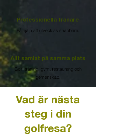
Professionella tränare
Få hjälp att utvecklas snabbare.
Allt samlat på samma plats
Golf, träning, gym, restaurang och
gemenskap.
Vad är nästa
steg i din
golfresa?