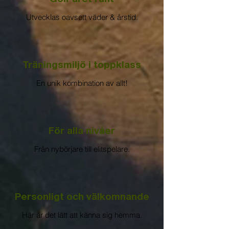
Utvecklas oavsett väder & årstid.
Träningsmiljö i toppklass
En unik kombination av allt!
För alla nivåer
Från nybörjare till elitspelare.
Personligt och välkomnande
Här är det lätt att känna sig hemma.