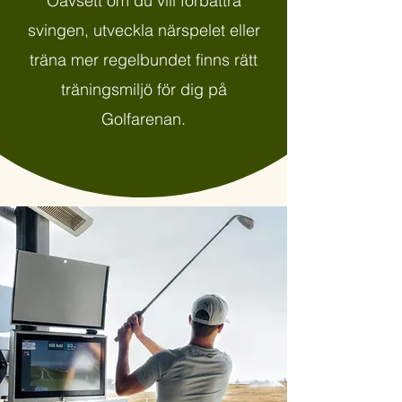
Oavsett om du vill förbättra
svingen, utveckla närspelet eller
träna mer regelbundet finns rätt
träningsmiljö för dig på
Golfarenan.