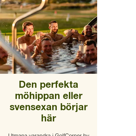
Den perfekta
möhippan eller
svensexan börjar
här
Utmana varandra i GolfCorner by