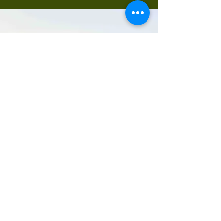
Vi hjälper er
skapa en dag
att minnas
GolfCorner, tävlingar, utebad, mat
och dryck. Hos oss slipper ni
planera transporter mellan olika
aktiviteter och kan istället
fokusera på att umgås och ha
roligt tillsammans. Vi hjälper er att