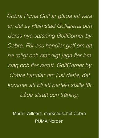
Cobra Puma Golf är glada att vara
en del av Halmstad Golfarena och
deras nya satsning GolfCorner by
Cobra. För oss handlar golf om att
ha roligt och ständigt jaga fler bra
slag och fler skratt. GolfCorner by
Cobra handlar om just detta, det
kommer att bli ett perfekt ställe för
både skratt och träning.
Martin Willners, marknadschef Cobra
PUMA Norden