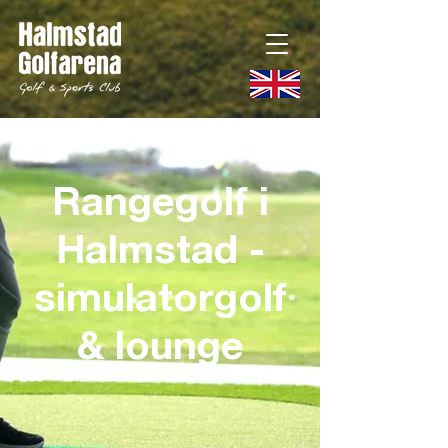
Rangegolf i
Halmstad -
simulatorgolf
& lounge