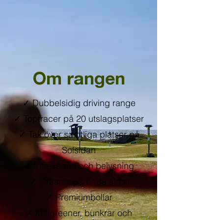
Om rangen
✓
Dubbelsidig driving range
✓ Toptracer på 20 utslagsplatser
✓ Tak över samtliga platser på
Solsidan
✓ Infravärme och belysning
✓ Grästee på båda sidor
✓ Premiumbollar
✓ Målgreener, bunkrar och