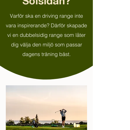
Solsidan?
Varför ska en driving range inte
vara inspirerande? Därför skapade
vi en dubbelsidig range som låter
dig välja den miljö som passar
dagens träning bäst.