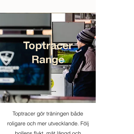
Toptracer
Range
Toptracer gör träningen både
roligare och mer utvecklande. Följ
bollens flykt, mät längd och