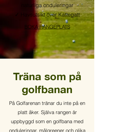
naturliga onduleringar
✓ Havsutsikt över Kattegatt
BOKA RANGEPLATS
Träna som på
golfbanan
På Golfarenan tränar du inte på en
platt åker. Själva rangen är
uppbyggd som en golfbana med
onduleringar, målgreener och olika