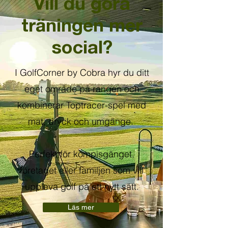
Vill du göra
träningen mer
social?
I GolfCorner by Cobra hyr du ditt
eget område på rangen och
kombinerar Toptracer-spel med
mat, dryck och umgänge.
Perfekt för kompisgänget,
företaget eller familjen som vill
uppleva golf på ett nytt sätt.
Läs mer