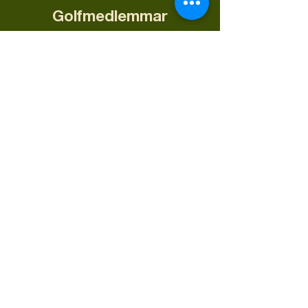
Golfmedlemmar
Som golfmedlem på Halmstad
Golfarena ingår fria rangebollar
året runt, vilket är en av våra mest
uppskattade medlemsförmåner.
LÄS OM GOLFMEDLEMSKAPET
Dagskort
Vill du använda våra
puttinggreener, närspelsområden
och övriga träningsytor behöver
du ett dagskort eller ett
medlemskap som inkluderar
dessa ytor.