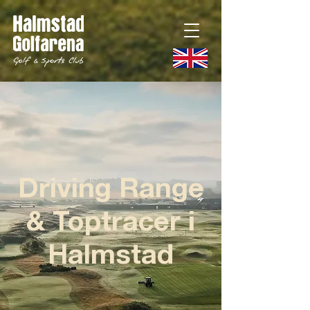
Driving Range
& Toptracer i
Halmstad