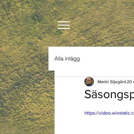
Alla inlägg
Martin Siljegård
20 
Säsongsp
https://video.wixstat