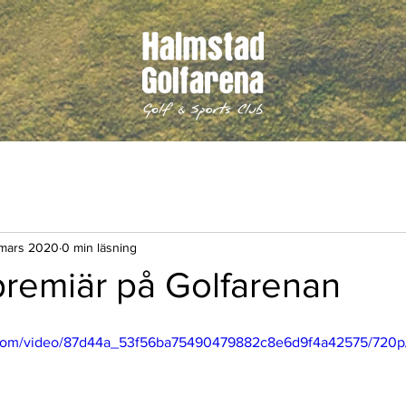
mars 2020
0 min läsning
remiär på Golfarenan
ic.com/video/87d44a_53f56ba75490479882c8e6d9f4a42575/720p