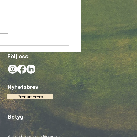
xer! Görans Bistro bygger
ket för en ännu bättre
evelse
Följ oss
Nyhetsbrev
Prenumerera
Betyg
4,5 av 5 · Google Reviews