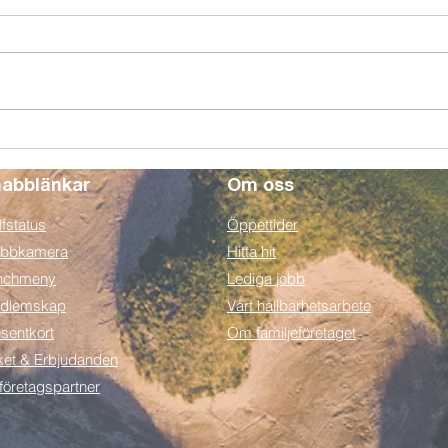
Börja spela golf i Halmstad
Vi vä
som pensionär! 5 myter om
ut kö
golf...
uppl
abblänkar
Om oss
fstatus
Öppettider
bbkamera
Hitta hit
nchmeny
Lediga jobb
dlemskap
Vårt hållbarhetsarbete
sentkort
Om familjeföretaget
ket & Erbjudanden
 företagspartner