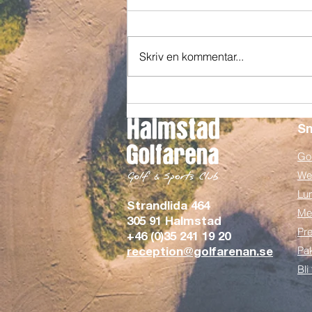
Skriv en kommentar...
Från visionen om ett Campus
till doften av nygrillat i Görans
Bistro
Sn
Gol
We
Lu
Strandlida 464
Me
305 91 Halmstad
Pre
+46 (0)35 241 19 20
Pa
reception@golfarenan.se
Bli