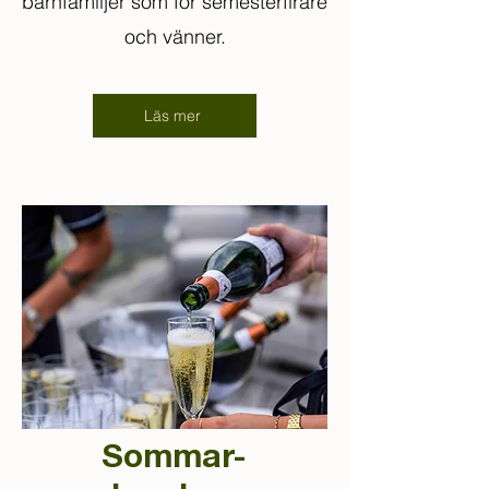
barnfamiljer som för semesterfirare
och vänner.
Läs mer
Sommar-