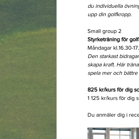
du individuella övni
upp din golfkropp. 
Small group 2
Styrketräning för gol
Måndagar kl.16.30-17
Den starkast bidragand
skapa kraft. Här trän
spela mer och bättre 
825 kr/kurs för dig
1 125 kr/kurs för di
Du anmäler dig i rece