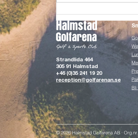
Från visionen om ett Campus
till doften av nygrillat i Görans
Bistro
Sn
Gol
We
Lu
Strandlida 464
Me
305 91 Halmstad
Pre
+46 (0)35 241 19 20
Pa
reception@golfarenan.se
Bli
© 2026 Halmstad Golfarena AB · Org.nr