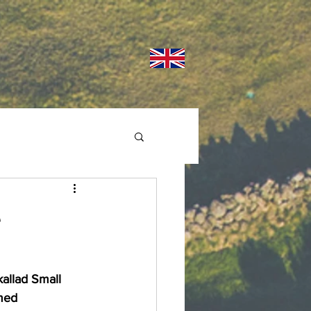
e
kallad Small 
 med 