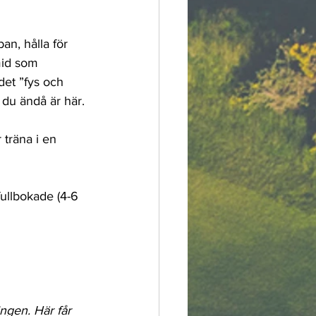
an, hålla för 
mid som 
 det ”fys och 
 du ändå är här.
träna i en 
ullbokade (4-6 
ingen. Här får 