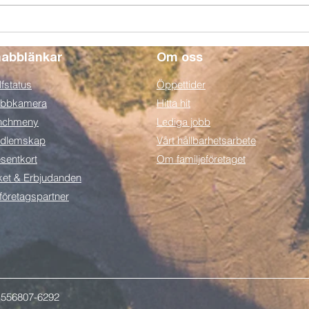
Börja spela golf i Halmstad
Vi vä
som pensionär! 5 myter om
ut kö
golf...
uppl
abblänkar
Om oss
fstatus
Öppettider
bbkamera
Hitta hit
nchmeny
Lediga jobb
dlemskap
Vårt hållbarhetsarbete
sentkort
Om familjeföretaget
ket & Erbjudanden
 företagspartner
 556807-6292