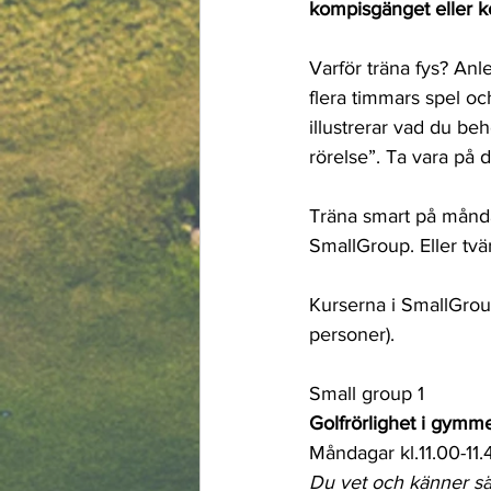
kompisgänget eller ko
Varför träna fys? Anl
flera timmars spel o
illustrerar vad du behö
rörelse”. Ta vara på 
Träna smart på måndag
SmallGroup. Eller tvä
Kurserna i SmallGrou
personer). 
Small group 1
Golfrörlighet i gymm
Måndagar kl.11.00-11.
Du vet och känner säke