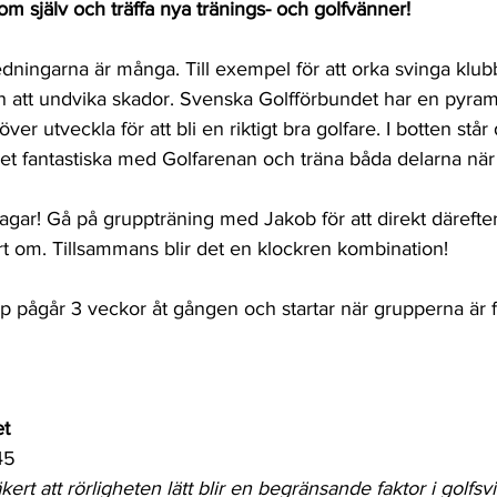
m själv och träffa nya tränings- och golfvänner!
edningarna är många. Till exempel för att orka svinga klubb
ch att undvika skador. Svenska Golfförbundet har en pyra
ver utveckla för att bli en riktigt bra golfare. I botten står
det fantastiska med Golfarenan och träna båda delarna när
ar! Gå på gruppträning med Jakob för att direkt därefter 
rt om. Tillsammans blir det en klockren kombination! 
p pågår 3 veckor åt gången och startar när grupperna är f
et
45
rt att rörligheten lätt blir en begränsande faktor i golfsv