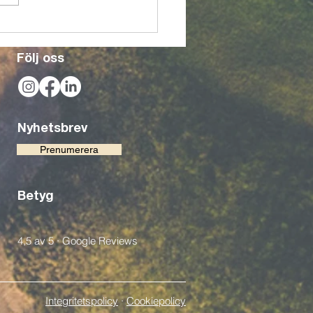
xer! Görans Bistro bygger
ket för en ännu bättre
evelse
Följ oss
Nyhetsbrev
Prenumerera
Betyg
4,5 av 5 · Google Reviews
Integritetspolicy
·
Cookiepolicy