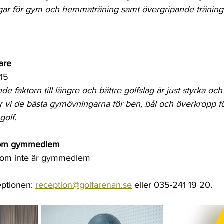
ngar för gym och hemmaträning samt övergripande träning 
fare
.15
e faktorn till längre och bättre golfslag är just styrka oc
ar vi de bästa gymövningarna för ben, bål och överkropp fö
golf.
 som gymmedlem
g som inte är gymmedlem
ptionen: 
reception@golfarenan.se
 eller 035-241 19 20.