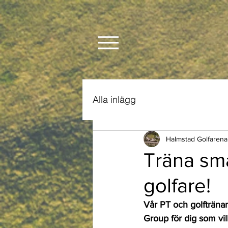
Alla inlägg
Halmstad Golfarena
Träna sma
golfare!
Vår PT och golftränar
Group för dig som vill