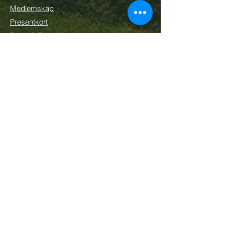
Medlemskap
Presentkort
Paket & Erbjudanden
Bli företagspartner
Följ oss
Nyhetsbrev
Prenumerera
Betyg
4,5 av 5 · Google Reviews