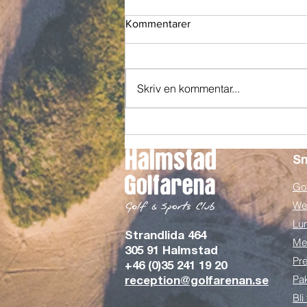
Kommentarer
Skriv en kommentar...
Från visionen om ett Campus
till doften av nygrillat i Görans
Bistro
Sn
Gol
We
Lu
Strandlida 464
Me
305 91 Halmstad
Pre
+46 (0)35 241 19 20
Pa
reception@golfarenan.se
Bli