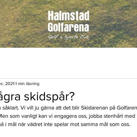
ec. 2021
1 min läsning
några skidspår?
 såklart. Vi vill ju gärna att det blir Skidarenan på Golfar
Men som vanligt kan vi engagera oss, jobba stenhårt med s
 nå i mål när vädret inte spelar mot samma mål som oss.