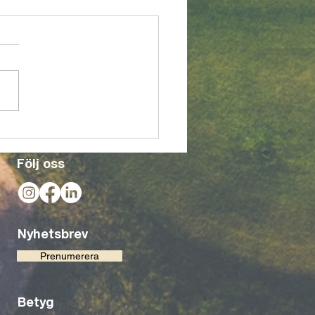
xer! Görans Bistro bygger
ket för en ännu bättre
evelse
Följ oss
Nyhetsbrev
Prenumerera
Betyg