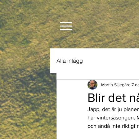
Alla inlägg
Martin Siljegård
7 d
Blir det 
Japp, det är ju planen
här vintersäsongen. 
och ändå inte riktigt