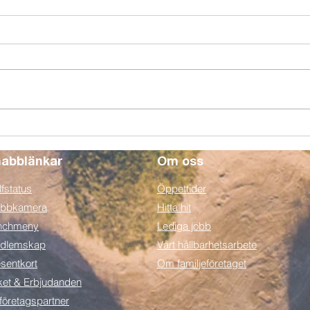
Börja spela golf i Halmstad
Vi vä
som pensionär! 5 myter om
ut kö
golf...
uppl
abblänkar
Om oss
fstatus
Öppettider
bbkamera
Hitta hit
nchmeny
Lediga jobb
dlemskap
Vårt hållbarhetsarbete
sentkort
Om familjeföretaget
ket & Erbjudanden
 företagspartner