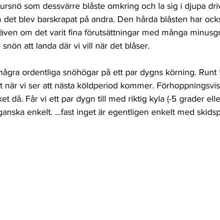
atursnö som dessvärre blåste omkring och la sig i djupa dri
 det blev barskrapat på andra. Den hårda blåsten har också s
 även om det varit fina förutsättningar med många minusgr
å snön att landa där vi vill när det blåser.
 några ordentliga snöhögar på ett par dygns körning. Runt
t när vi ser att nästa köldperiod kommer. Förhoppningsvi
et då. Får vi ett par dygn till med riktig kyla (-5 grader eller
 ganska enkelt. ...fast inget är egentligen enkelt med skidsp