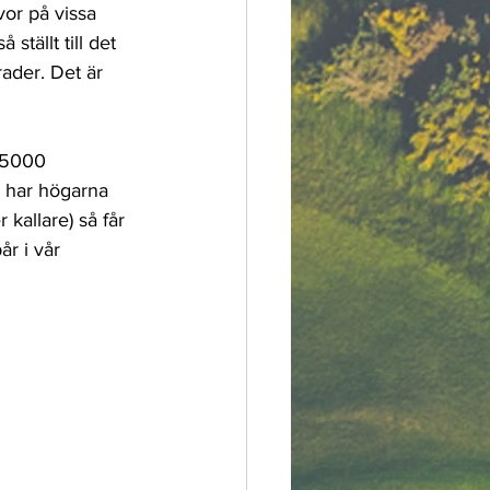
vor på vissa 
tällt till det 
ader. Det är 
 5000 
s har högarna 
 kallare) så får 
år i vår 